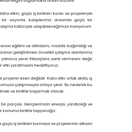
devamlılığını sağlamakla anlam kazanır.
a etkin, güçlü iş birlikleri kuran ve projeleriyle
ir vizyonla, kulüplerimiz arasında güçlü bir
alışma kültürüyle ulaşabileceğimize inanıyorum.
rının eğitimi ve istihdamı, madde bağımlılığı ve
rünün geliştirilmesi öncelikli çalışma alanlarımız
alnızca yerel ihtiyaçlara yanıt vermesini değil,
 etki yaratmasını hedefliyoruz.
ir projenin eseri değildir. Kalıcı etki; ortak akılla, iş
omuz omuza çalışmasıyla ortaya çıkar. Bu nedenle bu
tmek ve birlikte başarmak olacak.
ir parçası. Gençlerimizin enerjisi, yaratıcılığı ve
ir konuma birlikte taşıyacağız.
 iş birlikleri kurmaya ve projelerinin etkisini