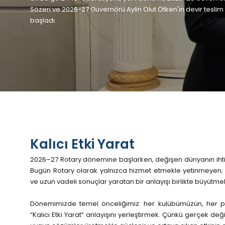
Sözeri ve 2026-27 Guvernörü Aylin Olut Ötken'in devir teslim t
başladı.
Kalıcı Etki Yarat
2026–27 Rotary dönemine başlarken, değişen dünyanın ihtiy
Bugün Rotary olarak yalnızca hizmet etmekle yetinmeyen; d
ve uzun vadeli sonuçlar yaratan bir anlayışı birlikte büyütm
Dönemimizde temel önceliğimiz: her kulübümüzün, her p
“Kalıcı Etki Yarat” anlayışını yerleştirmek. Çünkü gerçek de