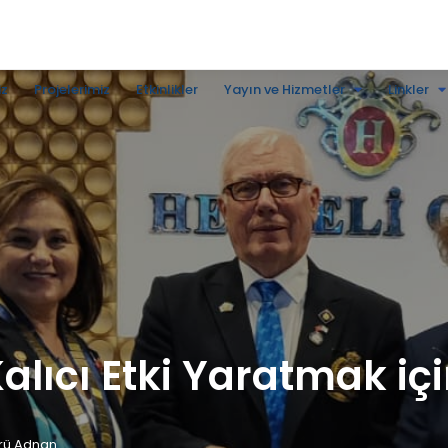
iz
Projelerimiz
Etkinlikler
Yayın ve Hizmetler
Linkler
, Kalıcı Etki Yaratmak iç
rü Adnan