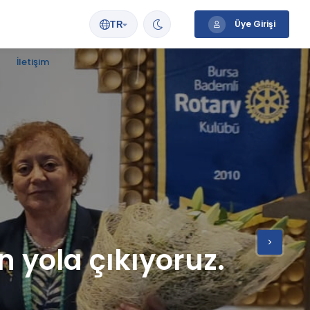
Üye Girişi
TR
İletişim
in yola çıkıyoruz.