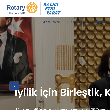
Ana Sayfa
Kurumsal
Kulüplerim
İyilik İçin Birleştik
UR Bölge 2440 federasyonu yeni dönemi, 2025-26 Guvernö