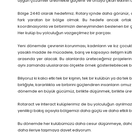
uygun çözümler üretmekle güçlenir ve ortaya çıkan etkinin 
Bölge 2440 olarak hedefimiz; Rotary içinde daha görünür, dah
fark yaratan bir bölge olmak. Bu hedefe ancak ortak b
koordinasyonla ve birbirimizin deneyiminden beslenen bir ç
Her kulüp bu yolculuğun vazgeçilmez bir parçası.
Yeni dönemde çevrenin korunması, kadınların ve kız çocukla
yasaklı madde ile mücadele, barış ve kapsayıcı iletişim kültü
arasında yer alacak. Bu alanlarda üreteceğimiz projelerin y
aynı zamanda uluslararası ölçekte örnek gösterilebilecek bir
Biliyoruz ki kalıcı etki tek bir kişinin, tek bir kulübün ya da tek b
birliğiyle, kararlılıkla ve birbirini güçlendiren insanların 
dönemde en büyük gücümüz, birlikte düşünmek, birlikte üre
Rotaract ve Interact kulüplerimiz de bu yolculuğun ayrılmaz b
yenilikçi bakış açısıyla bölgemizi daha güçlü ve daha etkili b
Bu dönemde her kulübümüzü daha cesur düşünmeye, daha güçlü
daha ileriye taşımaya davet ediyorum.