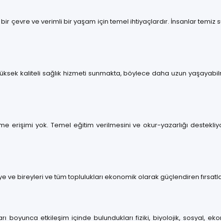
 bir çevre ve verimli bir yaşam için temel ihtiyaçlardır. İnsanlar temiz 
ksek kaliteli sağlık hizmeti sunmakta, böylece daha uzun yaşayabilm
erişimi yok. Temel eğitim verilmesini ve okur-yazarlığı destekliyoruz
e ve bireyleri ve tüm toplulukları ekonomik olarak güçlendiren fırsat
rı boyunca etkileşim içinde bulundukları fiziki, biyolojik, sosyal, e